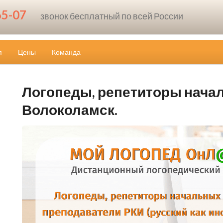
65-07
звонок бесплатный по всей России
я
Цены
Команда
Логопеды, репетиторы начал
Волоколамск.