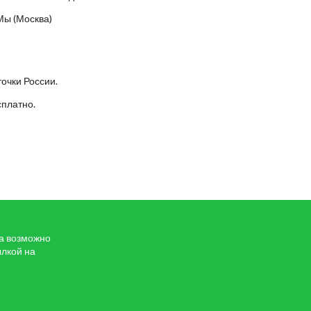
Мы (Москва)
точки России.
сплатно.
та возможно
ылкой на