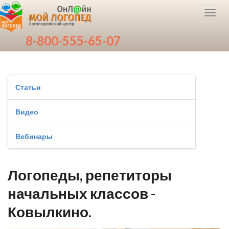
Toggl
navig
8-800-555-65-07
Статьи
Видео
Вебинары
Логопеды, репетиторы
начальных классов -
Ковылкино.