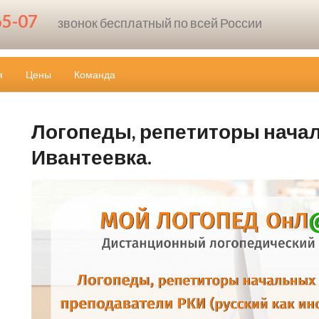
65-07
звонок бесплатный по всей России
я
Цены
Команда
Логопеды, репетиторы начал
Ивантеевка.