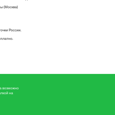
Мы (Москва)
точки России.
сплатно.
та возможно
ылкой на