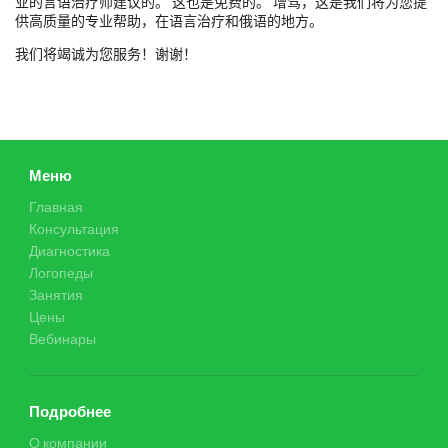
业的言语治疗师建议的。 这也是免费的。 增驾，这是我们将为您提
供高质量的专业帮助，在语言治疗和俄语的地方。
我们将竭诚为您服务！谢谢！
Меню
Главная
Консультация
Диагностика
Логопеды
Занятия
Цены
Вебинары
Подробнее
О компании