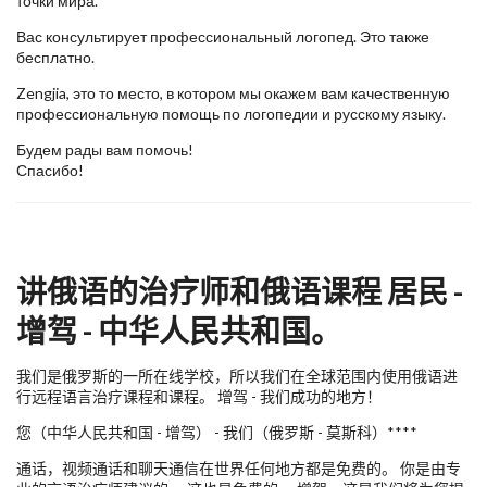
точки мира.
Вас консультирует профессиональный логопед. Это также
бесплатно.
Zengjia, это то место, в котором мы окажем вам качественную
профессиональную помощь по логопедии и русскому языку.
Будем рады вам помочь!
Спасибо!
讲俄语的治疗师和俄语课程 居民 -
增驾 - 中华人民共和国。
我们是俄罗斯的一所在线学校，所以我们在全球范围内使用俄语进
行远程语言治疗课程和课程。 增驾 - 我们成功的地方！
您（中华人民共和国 - 增驾） - 我们（俄罗斯 - 莫斯科）****
通话，视频通话和聊天通信在世界任何地方都是免费的。 你是由专