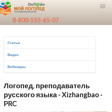
Toggl
navig
8-800-555-65-07
Статьи
Видео
Вебинары
Логопед, преподаватель
русского языка - Xizhangbao -
PRC