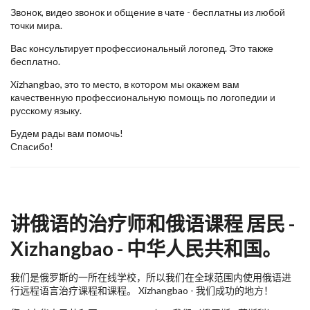
Звонок, видео звонок и общение в чате - бесплатны из любой
точки мира.
Вас консультирует профессиональный логопед. Это также
бесплатно.
Xizhangbao, это то место, в котором мы окажем вам
качественную профессиональную помощь по логопедии и
русскому языку.
Будем рады вам помочь!
Спасибо!
讲俄语的治疗师和俄语课程 居民 -
Xizhangbao - 中华人民共和国。
我们是俄罗斯的一所在线学校，所以我们在全球范围内使用俄语进
行远程语言治疗课程和课程。 Xizhangbao - 我们成功的地方！