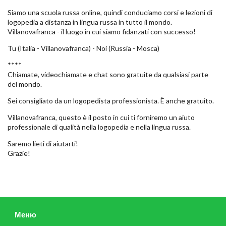
Siamo una scuola russa online, quindi conduciamo corsi e lezioni di
logopedia a distanza in lingua russa in tutto il mondo.
Villanovafranca - il luogo in cui siamo fidanzati con successo!
Tu (Italia - Villanovafranca) - Noi (Russia - Mosca)
****
Chiamate, videochiamate e chat sono gratuite da qualsiasi parte
del mondo.
Sei consigliato da un logopedista professionista. È anche gratuito.
Villanovafranca, questo è il posto in cui ti forniremo un aiuto
professionale di qualità nella logopedia e nella lingua russa.
Saremo lieti di aiutarti!
Grazie!
Меню