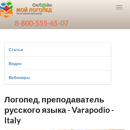
Toggl
navig
8-800-555-65-07
Статьи
Видео
Вебинары
Логопед, преподаватель
русского языка - Varapodio -
Italy