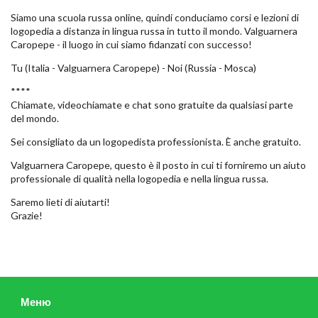
Siamo una scuola russa online, quindi conduciamo corsi e lezioni di
logopedia a distanza in lingua russa in tutto il mondo. Valguarnera
Caropepe - il luogo in cui siamo fidanzati con successo!
Tu (Italia - Valguarnera Caropepe) - Noi (Russia - Mosca)
****
Chiamate, videochiamate e chat sono gratuite da qualsiasi parte
del mondo.
Sei consigliato da un logopedista professionista. È anche gratuito.
Valguarnera Caropepe, questo è il posto in cui ti forniremo un aiuto
professionale di qualità nella logopedia e nella lingua russa.
Saremo lieti di aiutarti!
Grazie!
Меню