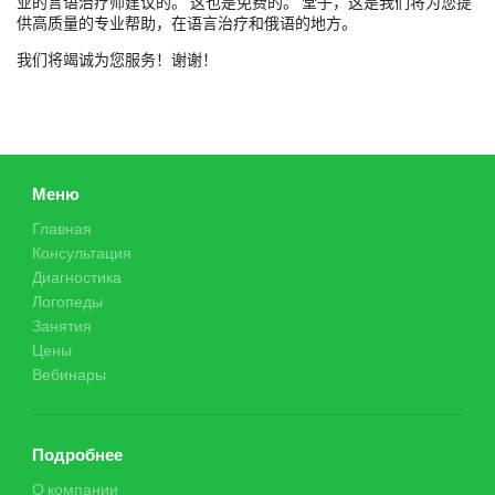
业的言语治疗师建议的。 这也是免费的。 堂子，这是我们将为您提
供高质量的专业帮助，在语言治疗和俄语的地方。
我们将竭诚为您服务！谢谢！
Меню
Главная
Консультация
Диагностика
Логопеды
Занятия
Цены
Вебинары
Подробнее
О компании