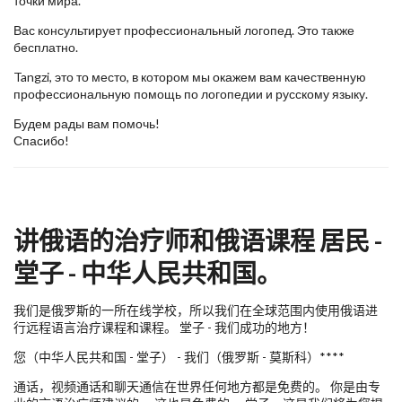
точки мира.
Вас консультирует профессиональный логопед. Это также
бесплатно.
Tangzi, это то место, в котором мы окажем вам качественную
профессиональную помощь по логопедии и русскому языку.
Будем рады вам помочь!
Спасибо!
讲俄语的治疗师和俄语课程 居民 -
堂子 - 中华人民共和国。
我们是俄罗斯的一所在线学校，所以我们在全球范围内使用俄语进
行远程语言治疗课程和课程。 堂子 - 我们成功的地方！
您（中华人民共和国 - 堂子） - 我们（俄罗斯 - 莫斯科）****
通话，视频通话和聊天通信在世界任何地方都是免费的。 你是由专