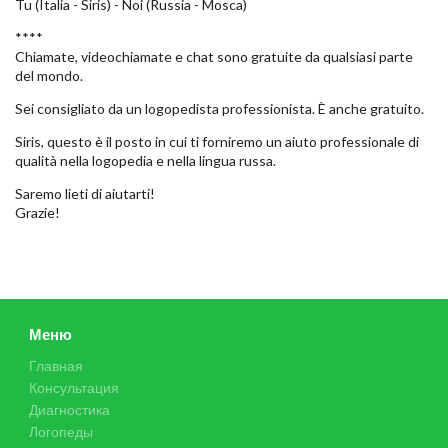
Tu (Italia - Siris) - Noi (Russia - Mosca)
****
Chiamate, videochiamate e chat sono gratuite da qualsiasi parte
del mondo.
Sei consigliato da un logopedista professionista. È anche gratuito.
Siris, questo è il posto in cui ti forniremo un aiuto professionale di
qualità nella logopedia e nella lingua russa.
Saremo lieti di aiutarti!
Grazie!
Меню
Главная
Консультация
Диагностика
Логопеды