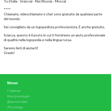
Tu (Italia - Sciacca) - Noi (Russia - Mosca)
****
Chiamate, videochiamate e chat sono gratuite da qualsiasi parte
del mondo.
Sei consigliato da un logopedista professionista. È anche gratuito.
Sciacca, questo è il posto in cui ti forniremo un aiuto professionale
di qualità nella logopedia e nella lingua russa.
Saremo lieti di aiutarti!
Grazie!
Меню
Главная
Консультация
Диагностика
Логопеды