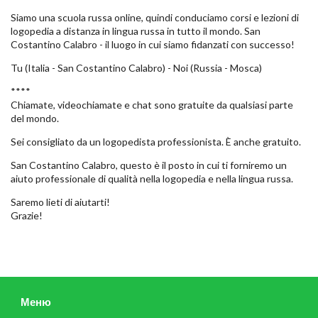
Siamo una scuola russa online, quindi conduciamo corsi e lezioni di
logopedia a distanza in lingua russa in tutto il mondo. San
Costantino Calabro - il luogo in cui siamo fidanzati con successo!
Tu (Italia - San Costantino Calabro) - Noi (Russia - Mosca)
****
Chiamate, videochiamate e chat sono gratuite da qualsiasi parte
del mondo.
Sei consigliato da un logopedista professionista. È anche gratuito.
San Costantino Calabro, questo è il posto in cui ti forniremo un
aiuto professionale di qualità nella logopedia e nella lingua russa.
Saremo lieti di aiutarti!
Grazie!
Меню