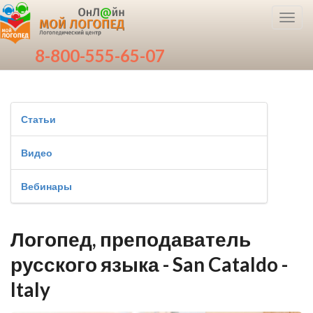
Toggl
navig
8-800-555-65-07
Статьи
Видео
Вебинары
Логопед, преподаватель
русского языка - San Cataldo -
Italy