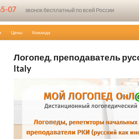
65-07
звонок бесплатный по всей России
я
Цены
Команда
Логопед, преподаватель русск
Italy