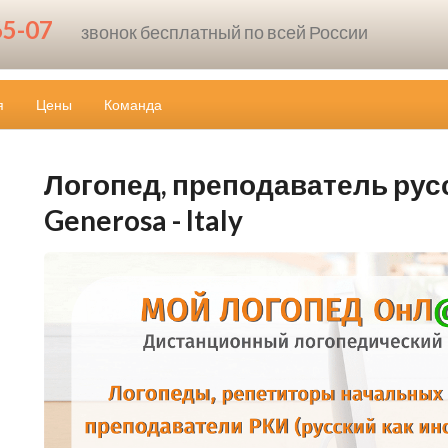
65-07
звонок бесплатный по всей России
я
Цены
Команда
Логопед, преподаватель русск
Generosa - Italy