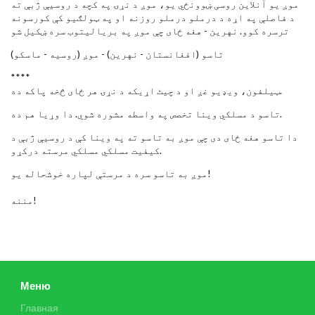
موږ یو آنلاین روسی ښوونځي یو، موږ د نړۍ په کچه د روسیې ژبې ته
د فاصلې په اړه د درملو درملو روزنه او په ټولګیو کې کورسونه
ترسره کوو. نهرین - هغه ځای چې موږ په بریالیتوب سره ښکیل شو
تاسو (افغانستان‬ - نهرین) - موږ (روسیه - ماسکو)
****
ټیلفون، ویډیو غږ او د چیٹ اړیکه د نړۍ هر ځای څخه پاکه ده.
تاسو د مسلکي وینا تخصص په واسطه مشوره شوي. دا وړیا هم ده.
دا تاسو هغه ځای دی چې موږ به تاسو ته په وینا کې د روسیې ژبې د
کیفیت مسلکي مسلکي مرسته درکړو.
موږ به تاسو سره د مرستې لپاره خوشحاله یو!
مننه!
Меню
Главная