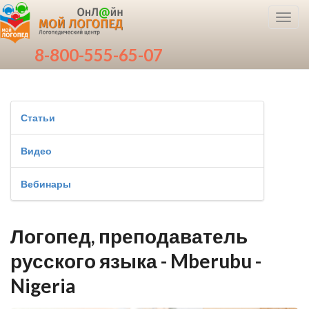
Toggl
navig
8-800-555-65-07
Статьи
Видео
Вебинары
Логопед, преподаватель
русского языка - Mberubu -
Nigeria