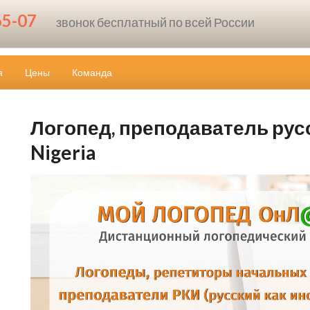
65-07
звонок бесплатный по всей России
я
Цены
Команда
Логопед, преподаватель русск
Nigeria