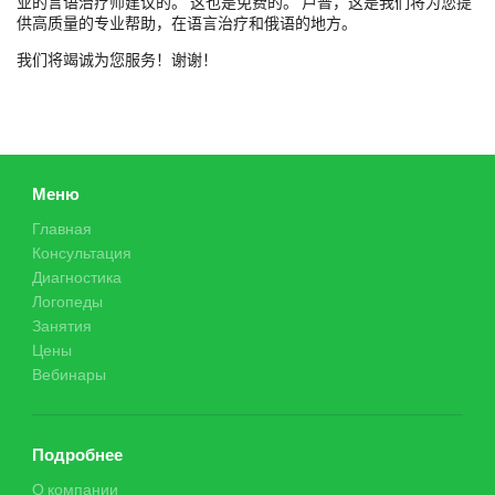
业的言语治疗师建议的。 这也是免费的。 卢普，这是我们将为您提
供高质量的专业帮助，在语言治疗和俄语的地方。
我们将竭诚为您服务！谢谢！
Меню
Главная
Консультация
Диагностика
Логопеды
Занятия
Цены
Вебинары
Подробнее
О компании