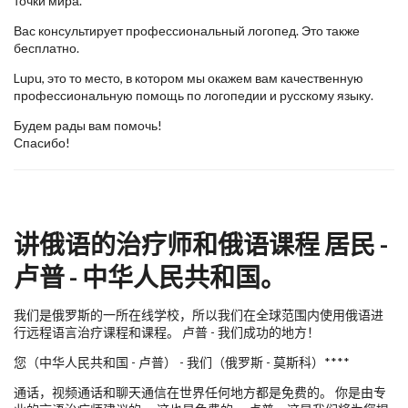
точки мира.
Вас консультирует профессиональный логопед. Это также
бесплатно.
Lupu, это то место, в котором мы окажем вам качественную
профессиональную помощь по логопедии и русскому языку.
Будем рады вам помочь!
Спасибо!
讲俄语的治疗师和俄语课程 居民 -
卢普 - 中华人民共和国。
我们是俄罗斯的一所在线学校，所以我们在全球范围内使用俄语进
行远程语言治疗课程和课程。 卢普 - 我们成功的地方！
您（中华人民共和国 - 卢普） - 我们（俄罗斯 - 莫斯科）****
通话，视频通话和聊天通信在世界任何地方都是免费的。 你是由专