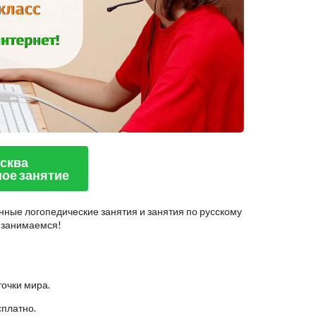
осква
ое занятие
нные логопедические занятия и занятия по русскому
о занимаемся!
точки мира.
сплатно.