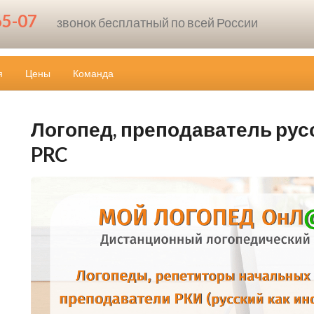
65-07
звонок бесплатный по всей России
я
Цены
Команда
Логопед, преподаватель русск
PRC