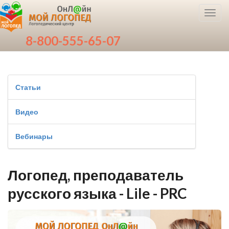
Toggl
navig
8-800-555-65-07
Статьи
Видео
Вебинары
Логопед, преподаватель
русского языка - Lile - PRC