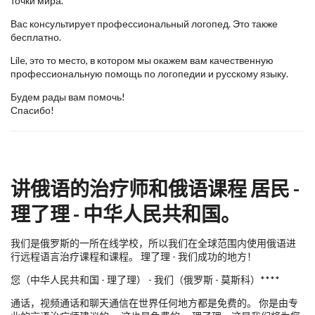
точки мира.
Вас консультирует профессиональный логопед. Это также
бесплатно.
Lile, это то место, в котором мы окажем вам качественную
профессиональную помощь по логопедии и русскому языку.
Будем рады вам помочь!
Спасибо!
讲俄语的治疗师和俄语课程 居民 -
理了理 - 中华人民共和国。
我们是俄罗斯的一所在线学校，所以我们在全球范围内使用俄语进
行远程语言治疗课程和课程。 理了理 - 我们成功的地方！
您（中华人民共和国 - 理了理） - 我们（俄罗斯 - 莫斯科）****
通话，视频通话和聊天通信在世界任何地方都是免费的。 你是由专