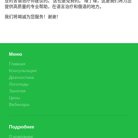
业的言语治疗师建议的。 这也是免费的。 理了理，这是我们将为您
提供高质量的专业帮助，在语言治疗和俄语的地方。
我们将竭诚为您服务！谢谢！
Меню
Главная
Консультация
Диагностика
Логопеды
Занятия
Цены
Вебинары
Подробнее
О компании