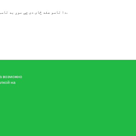
دا تاسو هغه ځای دی چې موږ به تاسو ته په وینا کې د روسیې ژبې د کیفیت مسلکي مسلکي مرسته درکړو.
та возможно
ылкой на