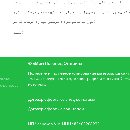
تاسو د مسلکي وینا تخصص په واسطه مشوره شوي. دا وړیا هم ده.
موږ به تاسو سره د مرستې لپاره خوشحاله یو!
مننه!
© «Мой Логопед Онлайн»
Полное или частичное копирование материалов сай
только с разрешения администрации и с активной сс
телем
источник.
е вопросы
Договор оферты со специалистами
Договор оферты с родителем
ИП Чесноков А. А. ИНН 482402903992