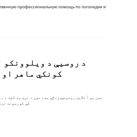
чественную профессиональную помощь по логопедии и
د روسیې د ویلوونکو 
کونکي ماهر او ر
موږ یو آنلاین روسی ښوونځي یو، موږ د نړۍ په کچه د ر
کې کورسونه ترسر