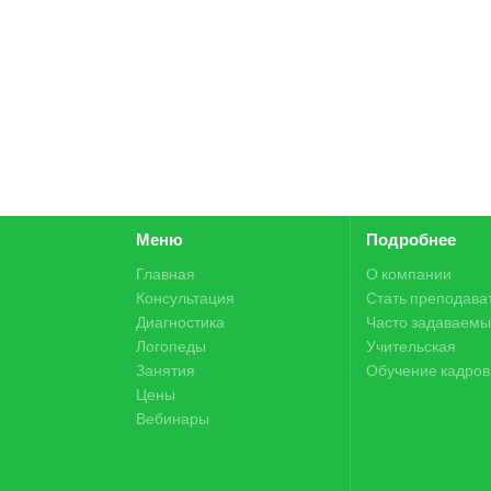
Меню
Подробнее
Главная
О компании
Консультация
Стать преподава
Диагностика
Часто задаваемы
Логопеды
Учительская
Занятия
Обучение кадров
Цены
Вебинары