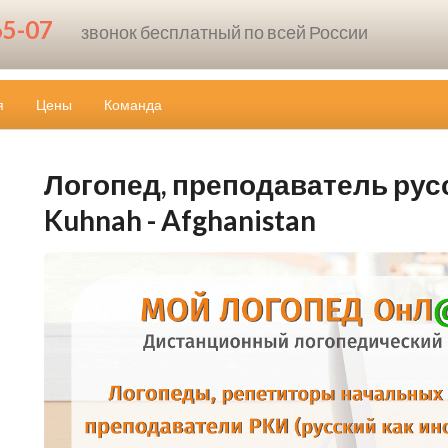
65-07
звонок бесплатный по всей России
я
Цены
Команда
Логопед, преподаватель русс
Kuhnah - Afghanistan