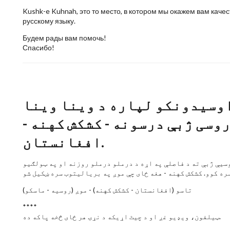
Kushk-e Kuhnah, это то место, в котором мы окажем вам ка
русскому языку.
Будем рады вам помочь!
Спасибо!
اوسیدونکو لپاره د وینا وینا
وسی ژبې درسونه - کشکش کهنه -
افغانستان‬.
وسیې ژبې ته د فاصلې په اړه د درملو درملو روزنه او په ټولګیو
ه کوو. کشکش کهنه - هغه ځای چې موږ په بریالیتوب سره ښکیل شو
تاسو (افغانستان‬ - کشکش کهنه) - موږ (روسیه - ماسکو)
****
ټیلفون، ویډیو غږ او د چیٹ اړیکه د نړۍ هر ځای څخه پاکه ده.