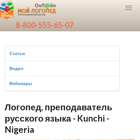
Toggl
navig
8-800-555-65-07
Статьи
Видео
Вебинары
Логопед, преподаватель
русского языка - Kunchi -
Nigeria