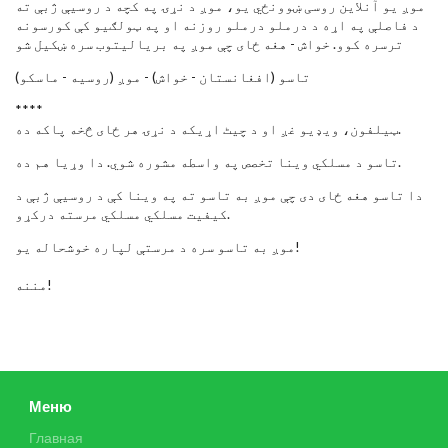
موږ یو آنلاین روسی ښوونځي یو، موږ د نړۍ په کچه د روسیې ژبې ته
د فاصلې په اړه د درملو درملو روزنه او په ټولګیو کې کورسونه
ترسره کوو. خواش - هغه ځای چې موږ په بریالیتوب سره ښکیل شو
تاسو (افغانستان‬ - خواش) - موږ (روسیه - ماسکو)
****
ټیلفون، ویډیو غږ او د چیٹ اړیکه د نړۍ هر ځای څخه پاکه ده.
تاسو د مسلکي وینا تخصص په واسطه مشوره شوي. دا وړیا هم ده.
دا تاسو هغه ځای دی چې موږ به تاسو ته په وینا کې د روسیې ژبې د
کیفیت مسلکي مسلکي مرسته درکړو.
موږ به تاسو سره د مرستې لپاره خوشحاله یو!
مننه!
Меню
Главная