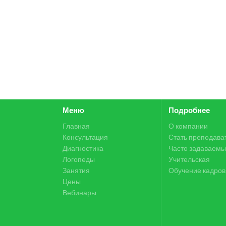
Меню
Подробнее
Главная
О компании
Консультация
Стать преподава
Диагностика
Часто задаваемы
Логопеды
Учительская
Занятия
Обучение кадров
Цены
Вебинары