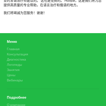
业的言语治疗师建议的。 这也是免费的。 Huopai，这是我们将为您
提供高质量的专业帮助，在语言治疗和俄语的地方。
我们将竭诚为您服务！谢谢！
Меню
Главная
Консультация
Диагностика
Логопеды
Занятия
Цены
Вебинары
Подробнее
О компании