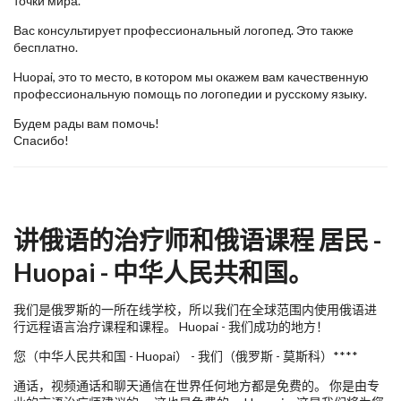
точки мира.
Вас консультирует профессиональный логопед. Это также
бесплатно.
Huopai, это то место, в котором мы окажем вам качественную
профессиональную помощь по логопедии и русскому языку.
Будем рады вам помочь!
Спасибо!
讲俄语的治疗师和俄语课程 居民 -
Huopai - 中华人民共和国。
我们是俄罗斯的一所在线学校，所以我们在全球范围内使用俄语进
行远程语言治疗课程和课程。 Huopai - 我们成功的地方！
您（中华人民共和国 - Huopai） - 我们（俄罗斯 - 莫斯科）****
通话，视频通话和聊天通信在世界任何地方都是免费的。 你是由专