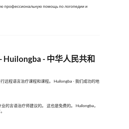
нную профессиональную помощь по логопедии и
uilongba - 中华人民共和
语言治疗课程和课程。 Huilongba - 我们成功的地
言语治疗师建议的。 这也是免费的。 Huilongba，
方。