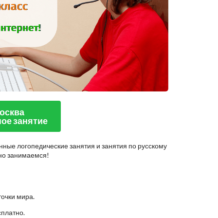
Москва
ое занятие
нные логопедические занятия и занятия по русскому
шно занимаемся!
точки мира.
сплатно.