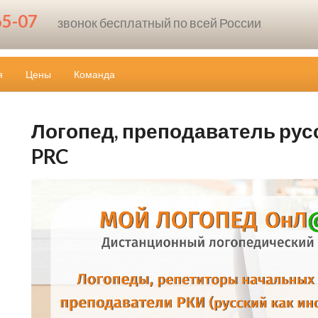
65-07
звонок бесплатный по всей России
я
Цены
Команда
Логопед, преподаватель русск
PRC