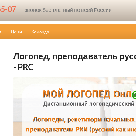
65-07
звонок бесплатный по всей России
я
Цены
Команда
Логопед, преподаватель русс
- PRC