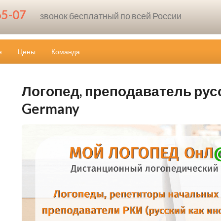
65-07
звонок бесплатный по всей России
я
Цены
Команда
Логопед, преподаватель русс
Germany