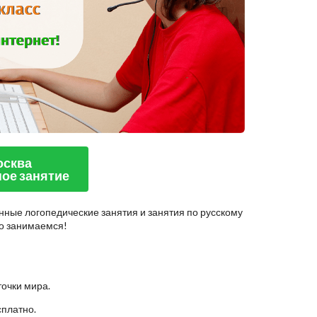
осква
ое занятие
нные логопедические занятия и занятия по русскому
но занимаемся!
точки мира.
сплатно.