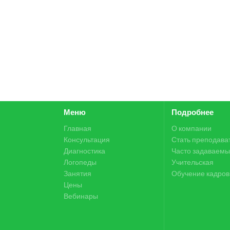
Меню
Подробнее
Главная
О компании
Консультация
Стать преподава
Диагностика
Часто задаваемы
Логопеды
Учительская
Занятия
Обучение кадров
Цены
Вебинары