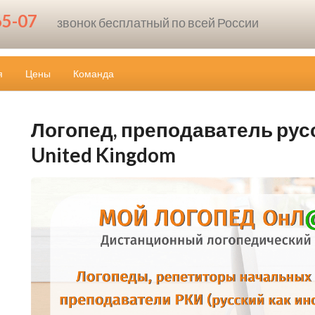
65-07
звонок бесплатный по всей России
я
Цены
Команда
Логопед, преподаватель русск
United Kingdom