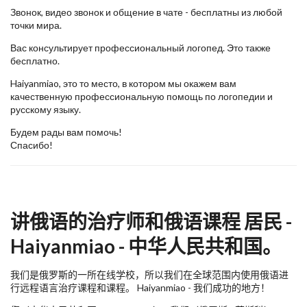
Звонок, видео звонок и общение в чате - бесплатны из любой
точки мира.
Вас консультирует профессиональный логопед. Это также
бесплатно.
Haiyanmiao, это то место, в котором мы окажем вам
качественную профессиональную помощь по логопедии и
русскому языку.
Будем рады вам помочь!
Спасибо!
讲俄语的治疗师和俄语课程 居民 -
Haiyanmiao - 中华人民共和国。
我们是俄罗斯的一所在线学校，所以我们在全球范围内使用俄语进
行远程语言治疗课程和课程。 Haiyanmiao - 我们成功的地方！