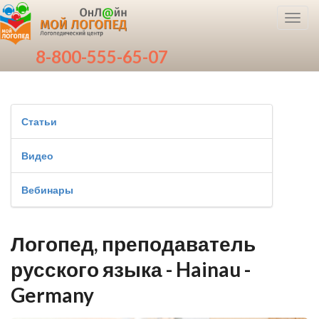
Toggl
navig
8-800-555-65-07
Статьи
Видео
Вебинары
Логопед, преподаватель
русского языка - Hainau -
Germany