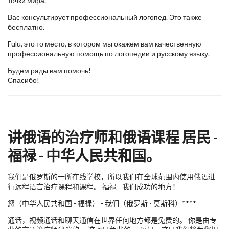
точки мира.
Вас консультирует профессиональный логопед. Это также
бесплатно.
Fulu, это то место, в котором мы окажем вам качественную
профессиональную помощь по логопедии и русскому языку.
Будем рады вам помочь!
Спасибо!
讲俄语的治疗师和俄语课程 居民 -
福禄 - 中华人民共和国。
我们是俄罗斯的一所在线学校，所以我们在全球范围内使用俄语进
行远程语言治疗课程和课程。 福禄 - 我们成功的地方！
您（中华人民共和国 - 福禄） - 我们（俄罗斯 - 莫斯科）****
通话，视频通话和聊天通信在世界任何地方都是免费的。 你是由专