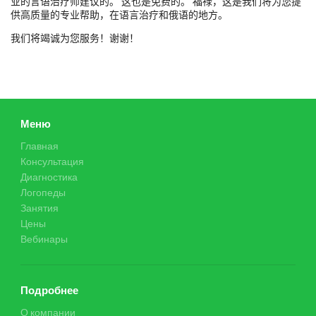
业的言语治疗师建议的。 这也是免费的。 福禄，这是我们将为您提
供高质量的专业帮助，在语言治疗和俄语的地方。
我们将竭诚为您服务！谢谢！
Меню
Главная
Консультация
Диагностика
Логопеды
Занятия
Цены
Вебинары
Подробнее
О компании