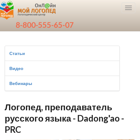
Toggl
navig
8-800-555-65-07
Статьи
Видео
Вебинары
Логопед, преподаватель
русского языка - Dadong'ao -
PRC