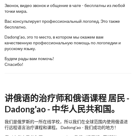
Звонок, видео звонок и общение в чате - бесплатны из любой
точки мира.
Вас консультирует профессиональный логопед. Это также
бесплатно.
Dadong'ao, это то место, в котором мы окажем вам
качественную профессиональную помощь по логопедии и
русскому языку.
Будем рады вам помочь!
Спасибо!
讲俄语的治疗师和俄语课程 居民 -
Dadong'ao - 中华人民共和国。
我们是俄罗斯的一所在线学校，所以我们在全球范围内使用俄语进
行远程语言治疗课程和课程。 Dadong'ao - 我们成功的地方！