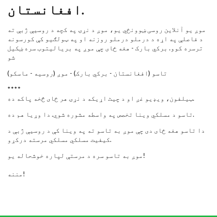
افغانستان‬.
موږ یو آنلاین روسی ښوونځي یو، موږ د نړۍ په کچه د روسیې ژبې ته
د فاصلې په اړه د درملو درملو روزنه او په ټولګیو کې کورسونه
ترسره کوو. برکي بارک - هغه ځای چې موږ په بریالیتوب سره ښکیل
شو
تاسو (افغانستان‬ - برکي بارک) - موږ (روسیه - ماسکو)
****
ټیلفون، ویډیو غږ او د چیٹ اړیکه د نړۍ هر ځای څخه پاکه ده.
تاسو د مسلکي وینا تخصص په واسطه مشوره شوي. دا وړیا هم ده.
دا تاسو هغه ځای دی چې موږ به تاسو ته په وینا کې د روسیې ژبې د
کیفیت مسلکي مسلکي مرسته درکړو.
موږ به تاسو سره د مرستې لپاره خوشحاله یو!
مننه!