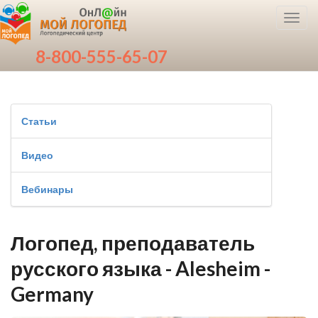
Toggl
navig
8-800-555-65-07
Статьи
Видео
Вебинары
Логопед, преподаватель
русского языка - Alesheim -
Germany