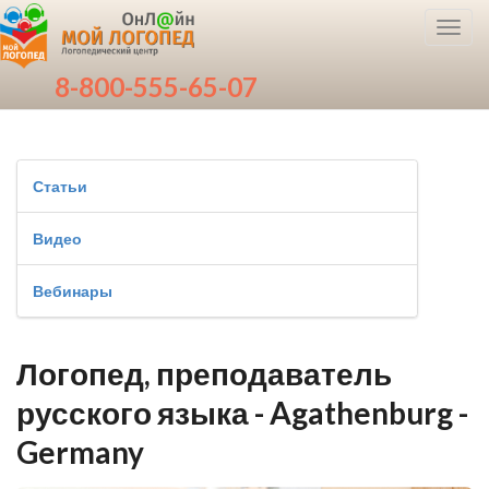
Toggl
navig
8-800-555-65-07
Статьи
Видео
Вебинары
Логопед, преподаватель
русского языка - Agathenburg -
Germany