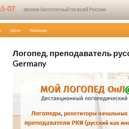
65-07
звонок бесплатный по всей России
я
Цены
Команда
Логопед, преподаватель русск
Germany