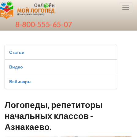
Toggl
navig
8-800-555-65-07
Статьи
Видео
Вебинары
Логопеды, репетиторы
начальных классов -
Азнакаево.